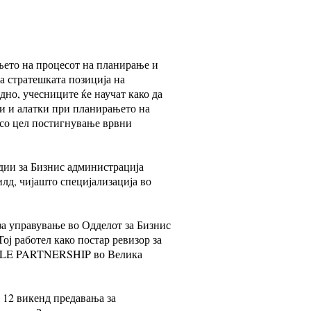
ењето на процесот на планирање и
а стратешката позиција на
но, учесниците ќе научат како да
и и алатки при планирањето на
 со цел постигнување врвни
удии за Бизнис администрација
д, чијашто специјализација во
а управување во Одделот за Бизнис
ј работел како постар ревизор за
KLE PARTNERSHIP во Велика
о 12 викенд предавања за