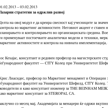
01.02.2013 – 03.02.2013
Пазарни стратегии за одржлив развој
Целта на овој модул е да креира свесност кај учесниците за знач
контрола во маркетинг активностите. Неговиот акцент е ставен н
планирањето и контролирањето во организациската средина. Воед
ги применуваат постоечките аналитички модели и техники, мерк
маркетинг активностите и контрола на нивната имплементација,
ос Кехајас, консултант и редовен професор на магистерските ст
еѓународниот факултет — CITY Колеџ при Универзитетот Шефил
 Крис Лиасидес, професор по Маркетинг менаџмент и Операции з
ѓународниот факултет на Универзитетот Шефилд, CITY Колеџ. То
оводители и како консултант инженер за THE BEINHAM MEI
 како маркетинг консултант за STEROPAL СА.
заклучно со месец мај, Академијата за менаџери ќе одржи вкупн