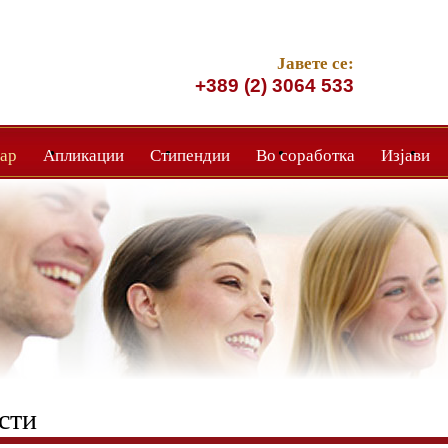
Јавете се:
+389 (2) 3064 533
ар
Апликации
Стипендии
Во соработка
Изјави
сти