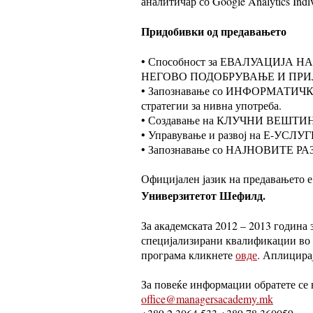
аналитичар со Google Analytics Indiv
Придобивки од предавањето
• Способност за ЕВАЛУАЦИЈА Н
НЕГОВО ПОДОБРУВАЊЕ И ПРИЛА
• Запознавање со ИНФОРМАТИЧК
стратегии за нивна употреба.
• Создавање на КЛУЧНИ ВЕШТИН
• Управување и развој на Е-У
• Запознавање со НАЈНОВИТЕ РАЗ
Официјален јазик на предавањето е 
Универзитетот Шефилд.
За академската 2012 – 2013 година 
специјализирани квалификации во 
програма кликнете
овде
. Аплицира
За повеќе информации обратете се 
office@managersacademy.mk