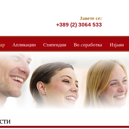
Јавете се:
+389 (2) 3064 533
ар
Апликации
Стипендии
Во соработка
Изјави
сти