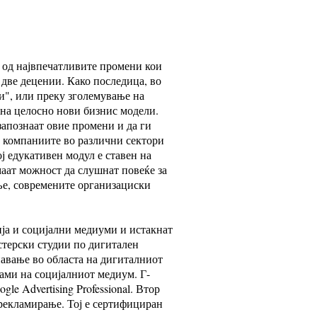
и од највпечатливите промени кои
 две децении. Како последица, во
и", или преку зголемување на
 на целосно нови бизнис модели.
запознаат овие промени и да ги
а компаниите во различни сектори
ј едукативен модул е ставен на
аат можност да слушнат повеќе за
ење, современите организациски
ја и социјални медиуми и истакнат
терски студии по дигитален
авање во областа на дигиталниот
лами на социјалниот медиум. Г-
e Advertising Professional. Втор
 рекламирање. Тој е сертифициран