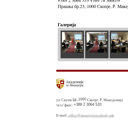
+389 2 3064 533 +389 78 360059
Прашка бр.23, 1000 Скопје, Р. Мак
Галерија
ул. Скупи ББ
,1000
Скопје, Р. Македонија
тел./ факс:
+389 2 3064 533
E-mail:
office@managersacademy.mk