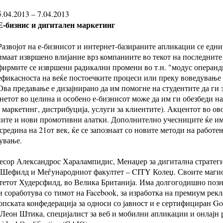
5.04.2013 – 7.04.2013
Е-бизнис и дигитален маркетинг
Развојот на е-бизнисот и интернет-базираните апликации се едн
имаат извршено влијание врз компаниите во текот на последните
фирмите се извршени радикални промени во т.н. "модус операнд
ефикасноста на веќе постоечките процеси или преку воведување
Ова предавање е дизајнирано да им помогне на студентите да ги 
етот во целина и особено е-бизнисот може да им ги обезбеди н
 маркетинг, дистрибуција, услуги за клиентите). Акцентот во ово
ните и нови промотивни алатки. Дополнително учесниците ќе им
средина на 21от век, ќе се запознаат со новите методи на работ
вување.
есор Александрос Харалампидис, Менаџер за дигитална стратеги
 Шефилд и Меѓународниот факултет – CITY Колеџ. Своите магис
тетот Худерсфилд, во Велика Британија. Има долгогодишно позн
 соработува со тимот на Facebook, за изработка на премиум рек
ската конфедерација за односи со јавност и е сертифициран Googl
 Леон Штика, специјалист за веб и мобилни апликации и онлајн