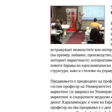
истражуваат можностите кои интерн
(на пример, набавки, производство,
интернет маркетингот, алтернатив
новите барања во една компаниска 
структури, како и стилови на упра
Предавањето е предводено од проф
гостин професор на Универзитетот
маркетинг ги завршил на Универзи
маркетинг и социјалните медиуми и
динот Харалампидис е член на Европ
професор на ова предавање е г-дин