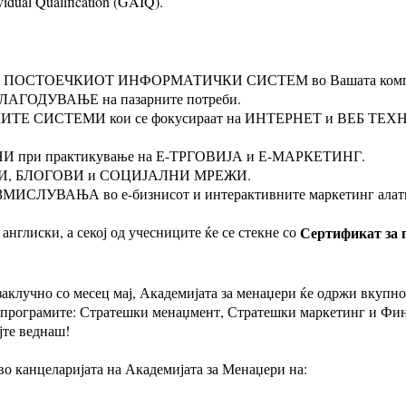
idual Qualification (GAIQ).
А ПОСТОЕЧКИОТ ИНФОРМАТИЧКИ СИСТЕМ во Вашата компаниј
ГОДУВАЊЕ на пазарните потреби.
ИТЕ СИСТЕМИ кои се фокусираат на ИНТЕРНЕТ и ВЕБ ТЕХНО
И при практикување на Е-ТРГОВИЈА и Е-МАРКЕТИНГ.
СЛУГИ, БЛОГОВИ и СОЦИЈАЛНИ МРЕЖИ.
МИСЛУВАЊА во е-бизнисот и интерактивните маркетинг алат
англиски, а секој од учесниците ќе се стекне со
Сертификат за п
заклучно со месец мај, Академијата за менаџери ќе одржи вкупн
програмите: Стратешки менаџмент, Стратешки маркетинг и Фина
јте веднаш!
во канцеларијата на Академијата за Менаџери
на
: