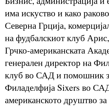
Бизнис, администрација и 
има искуство и како раков
Северна Грција, комерција
на фудбалскиот клуб Арис,
Грчко-американската Акад
генерален директор на Фи
клуб во САД и помошник з
Филаделфија Sixers во САД
американското друштво за