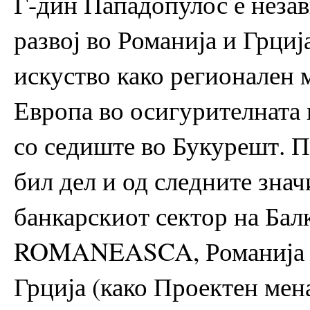
Г-дин Пападопулос е незав
развој во Романија и Грциј
искуство како регионален 
Европа во осигурителнат
со седиште во Букурешт. П
бил дел и од следните зна
банкарскиот сектор на Ба
ROMANEASCA, Романија - 
Грција (како Проектен мен