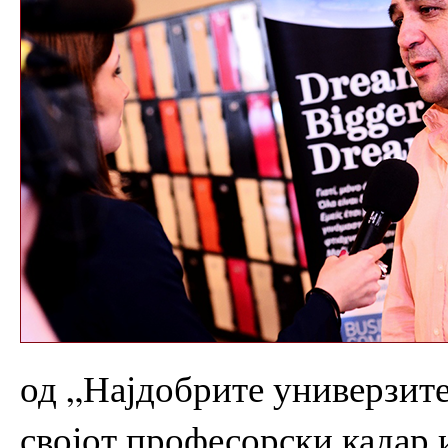
од „Најдобрите универзите
својот професорски кадар