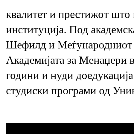
квалитет и престижот што 
институција. Под академск
Шефилд и Меѓународниот 
Академијата за Менаџери во
години и нуди доедукација
студиски програми од Уни