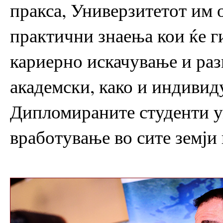
пракса, Универзитетот им 
практични знаења кои ќе г
кариерно искачување и ра
академски, како и индивид
Дипломираните студенти у
вработување во сите земји 