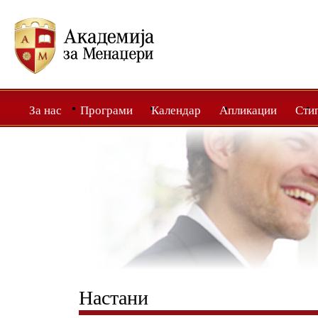
За нас
Програми
Календар
Апликации
Сти
Настани