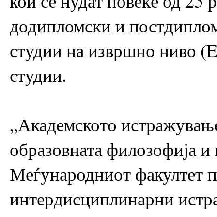
кои се нудат повеќе од 25 
додипломски и постдиплом
студии на извршно ниво (
студии.
„Академското истражување
образовната филозофија и
Меѓународниот факултет п
интердисциплинарни истр