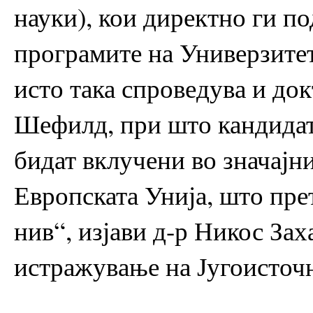
науки), кои директно ги п
програмите на Универзите
исто така спроведува и до
Шефилд, при што кандидат
бидат вклучени во значајн
Европската Унија, што пре
нив“, изјави д-р Никос Зах
истражување на Југоисточ