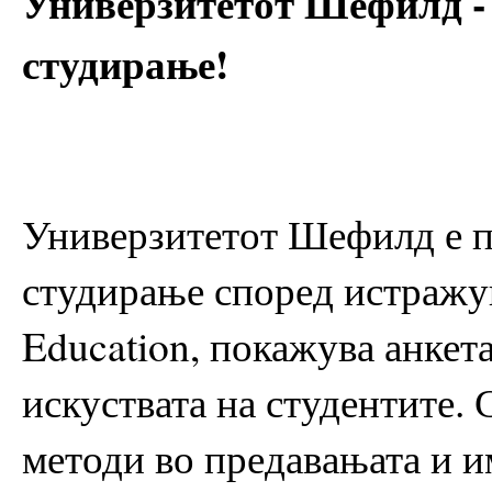
Универзитетот Шефилд - 
студирање!
Универзитетот Шефилд е пр
студирање според истражу
Education, покажува анкет
искуствата на студентите.
методи во предавањата и и