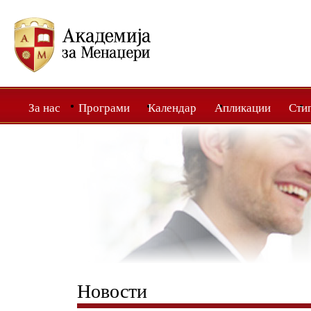
За нас
Програми
Календар
Апликации
Сти
Новости