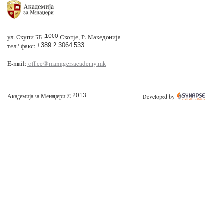
ул. Скупи ББ
,1000
Скопје, Р. Македонија
тел./ факс:
+389 2 3064 533
E-mail:
office@managersacademy.mk
Академија за Менаџери ©
2013
Developed by