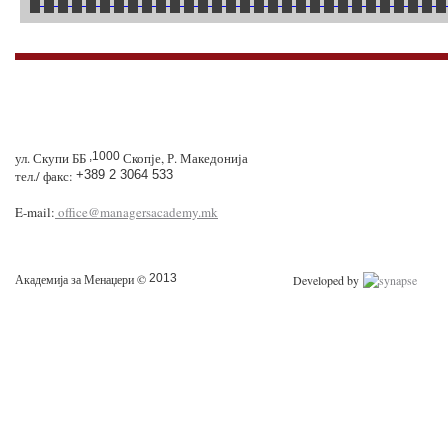
ул. Скупи ББ
,1000
Скопје, Р. Македонија
тел./ факс:
+389 2 3064 533
E-mail:
office@managersacademy.mk
Академија за Менаџери ©
2013
Developed by