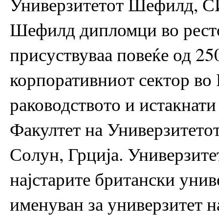
Универзитетот Шефилд, С
Шефилд дипломци во ресто
присуствуваа повеќе од 25
корпоративниот сектор во 
раководството и истакнат
Факултет на Универзитет
Солун, Грција. Универзите
најстарите британски униве
именуван за универзитет н