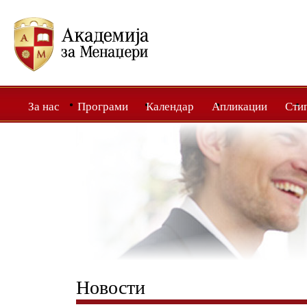
За нас
Програми
Календар
Апликации
Сти
Новости