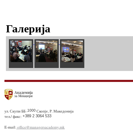
Галерија
ул. Скупи ББ
,1000
Скопје, Р. Македонија
тел./ факс:
+389 2 3064 533
E-mail:
office@managersacademy.mk