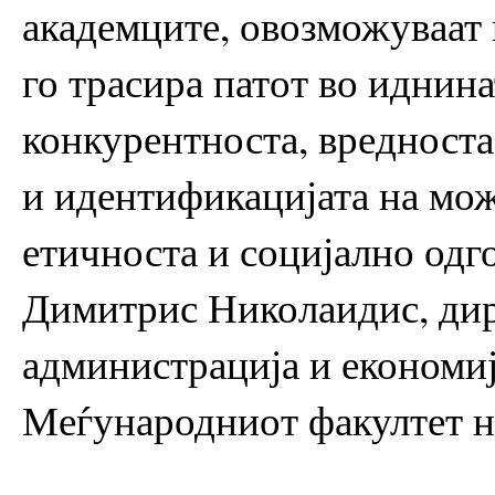
академците, овозможуваат 
го трасира патот во иднина
конкурентноста, вредноста
и идентификацијата на мож
етичноста и социјално одг
Димитрис Николаидис, дир
администрација и економи
Меѓународниот факултет н