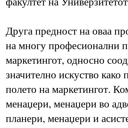
факултет на Универзитето
Друга предност на оваа пр
на многу професионални п
маркетингот, односно соодв
значително искуство како
полето на маркетингот. Ко
менаџери, менаџери во адв
планери, менаџери и асист