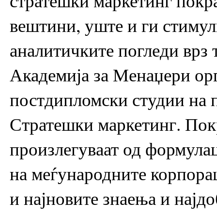
стратешки маркетинг покра
вештини, уште и ги стимул
аналитичките погледи врз т
Академија за Менаџери ор
постдипломски студии на п
Стратешки маркетинг. Пок
произлегуваат од формулац
на меѓународните корпорац
и најновите знаења и најдо