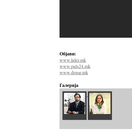
Објави:
www.lider.mk
www.puls24.mk
www.denar.mk
Галерија