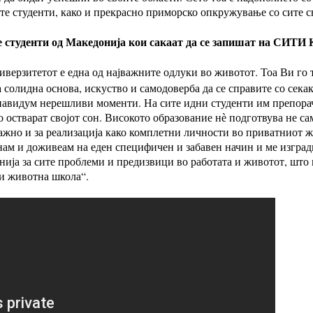
е студенти, како и прекрасно приморско опкружување со сите с
 студенти од Македонија кои сакаат да се запишат на СИТИ 
иверзитетот е една од најважните одлуки во животот. Тоа Ви го
 солидна основа, искуство и самодоверба да се справите со сека
 навидум нерешливи моменти. На сите идни студенти им препорач
 го остварат својот сон. Високото образование нѐ подготвува не 
оважно и за реализација како комплетни личности во приватнио
нам и доживеам на еден специфичен и забавен начин и ме изгради
енија за сите проблеми и предизвици во работата и животот, што
 и животна школа“.