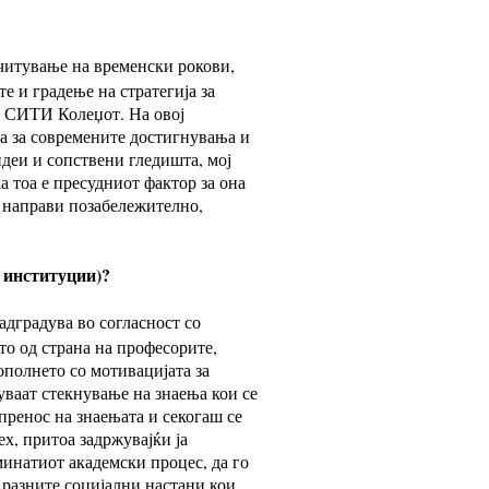
читување на временски рокови,
е и градење на стратегија за
на СИТИ Колеџот. На овој
ја за современите достигнувања и
идеи и сопствени гледишта, мој
а тоа е пресудниот фактор за она
и направи позабележително,
 институции)?
адградува во согласност со
о од страна на професорите,
ополнето со мотивацијата за
ваат стекнување на знаења кои се
пренос на знаењата и секогаш се
х, притоа задржувајќи ја
инатиот академски процес, да го
 разните социјални настани кои