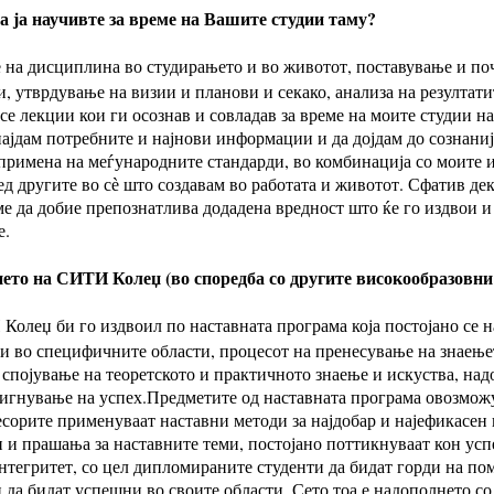
а ја научивте за време на Вашите студии таму?
на дисциплина во студирањето и во животот, поставување и по
, утврдување на визии и планови и секако, анализа на резултатит
се лекции кои ги осознав и совладав за време на моите студии 
најдам потребните и најнови информации и да дојдам до сознани
и примена на меѓународните стандарди, во комбинација со моите 
д другите во сѐ што создавам во работата и животот. Сфатив дек
ме да добие препознатлива додадена вредност што ќе го издвои 
е.
ието на СИТИ Колеџ (во споредба со другите високообразовни
олеџ би го издвоил по наставната програма која постојано се н
 во специфичните области, процесот на пренесување на знаењет
 спојување на теоретското и практичното знаење и искуства, над
игнување на успех.Предметите од наставната програма овозможу
сорите применуваат наставни методи за најдобар и најефикасен 
и прашања за наставните теми, постојано поттикнуваат кон успе
тегритет, со цел дипломираните студенти да бидат горди на пом
 да бидат успешни во своите области. Сето тоа е надополнето со