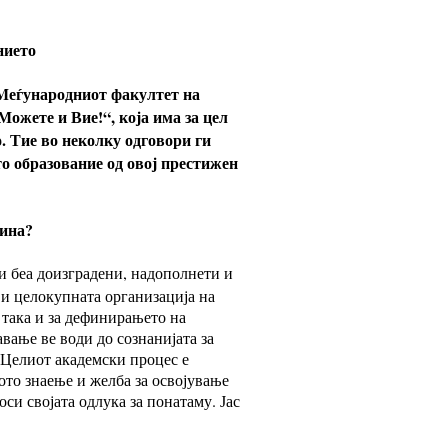
нието
Mеѓународниот факултет на
жете и Вие!“, која има за цел
. Тие во неколку одговори ги
о образование од овој престижен
нина?
и беа доизградени, надополнети и
 и целокупната организација на
така и за дефинирањето на
вање ве води до сознанијата за
 Целиот академски процес е
ото знаење и желба за освојување
си својата одлука за понатаму. Јас