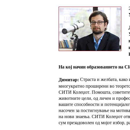
На кој начин образованието на 
Димитар:
Страста и желбата, како 
многукратно проширени во теоретск
СИТИ Колеџот. Помошта, советите 
животните цели, од личен и профес
вашите способности и потенцијалот
насочен за постигнување на мотивац
на нови знаења. СИТИ Колеџот отвор
сум презадоволен од мојот избор, р