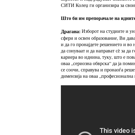
СИТИ Колеџ ги организира за своит
Што би им препорачале на идните
Драгана:
Изборот на студиите и ун
сфери и освен образование, Ви дава
и да го пронајдете решението и во
да сонуваат и да направат сè за да
кариера во иднина, туку, што е п
оваа „сериозна обврска“ да ја поми
се соочи, справува и пронаоѓа реш
димензија на оваа „професионална