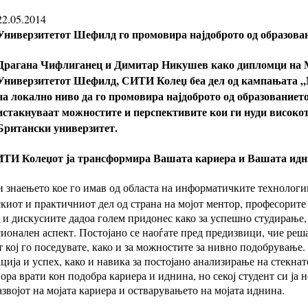
22.05.2014
Универзитетот Шефилд го промовира најдоброто од образова
Драгана Чифлиганец и Димитар Никушев како дипломци на 
Универзитетот Шефилд, СИТИ Колеџ беа дел од кампањата „Мо
на локално ниво да го промовира најдоброто од образованието
истакнуваат можностите и перспективите кои ги нуди високот
Британски универзитет.
СИТИ Колеџот ја трансформира Вашата кариера и Вашата ид
и знаењето кое го имав од областа на информатичките технологи
иот и практичниот дел од страна на мојот ментор, професорите
и дискусиите дадоа голем придонес како за успешно студирање, 
ионален аспект. Постојано се наоѓате пред предизвици, чие реша
 кој го поседувате, како и за можностите за нивно подобрување.
ија и успех, како и навика за постојано анализирање на стекнат
а врати кон подобра кариера и иднина, но секој студент си ја но
азвојот на мојата кариера и остварувањето на мојата иднина.