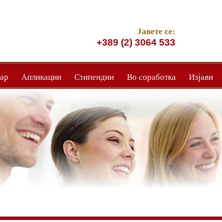
Јавете се:
+389 (2) 3064 533
ар
Апликации
Стипендии
Во соработка
Изјави