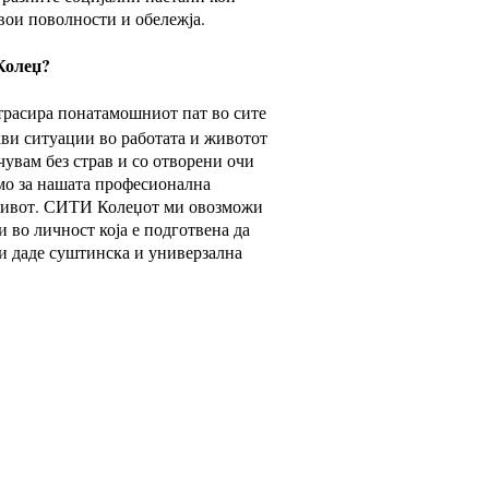
вои поволности и обележја.
Колеџ?
 трасира понатамошниот пат во сите
кви ситуации во работата и животот
увам без страв и со отворени очи
само за нашата професионална
т живот. СИТИ Колеџот ми овозможи
 во личност која е подготвена да
 и даде суштинска и универзална