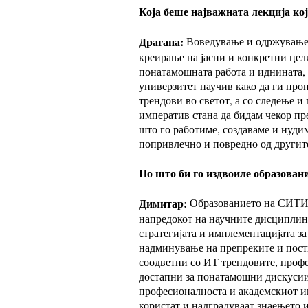
Која беше најважната лекција кој
Драгана:
Воведување и одржување 
креирање на јасни и конкретни цели
понатамошната работа и иднината, 
универзитет научив како да ги про
трендови во светот, а со следење 
императив стана да бидам чекор пре
што го работиме, создаваме и нуди
попривлечно и повредно од другит
По што би го издвоиле образован
Димитар:
Образованието на СИТИ К
напредокот на научните дисциплини
стратегијата и имплементацијата за
надминување на препреките и пост
соодветни со ИТ трендовите, профе
достапни за понатамошни дискусии 
професионалноста и академскиот ин
користат и надградуваат знаењето и