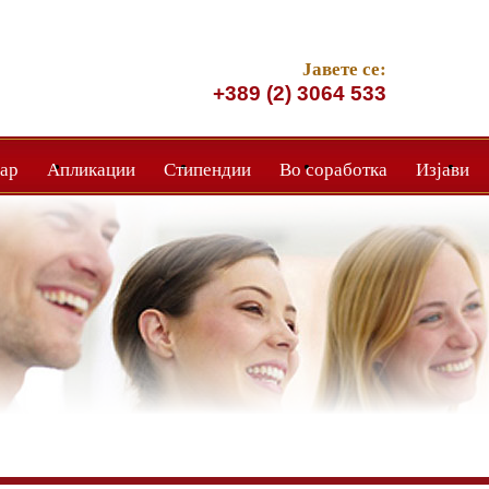
Јавете се:
+389 (2) 3064 533
ар
Апликации
Стипендии
Во соработка
Изјави