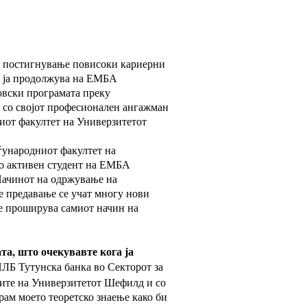
 и постигнување повисоки кариерни
, ја продолжува на ЕМБА
овски програмата преку
 со својот професионален ангажман
ниот факултет на Универзитетот
ѓународниот факултет на
ко активен студент на ЕМБА
Начинот на одржување на
е предавање се учат многу нови
се проширува самиот начин на
а, што очекувавте кога ја
ЛБ Тутунска банка во Секторот за
иите на Универзитетот Шефилд и со
рам моето теоретско знаење како би