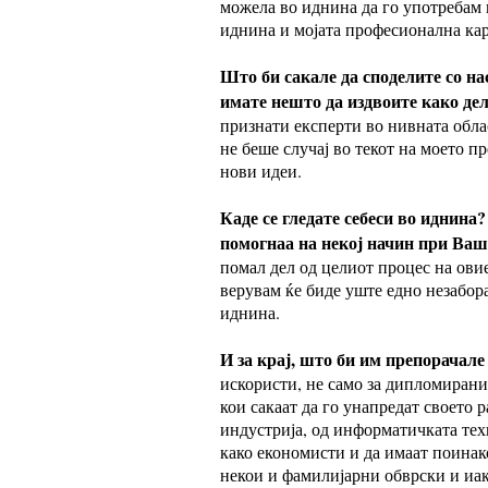
можела во иднина да го употребам 
иднина и мојата професионална кар
Што би сакале да споделите со 
имате нешто да издвоите како де
признати експерти во нивната обла
не беше случај во текот на моето 
нови идеи.
Каде се гледате себеси во иднин
помогнаа на некој начин при Ваш
помал дел од целиот процес на овие
верувам ќе биде уште едно незабора
иднина.
И за крај, што би им препорачале
искористи, не само за дипломирани
кои сакаат да го унапредат своето 
индустрија, од информатичката тех
како економисти и да имаат поинако
некои и фамилијарни обврски и иак