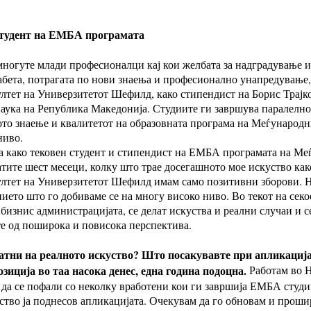
 студент на ЕМБА програмата
 многуте млади професионалци кај кои желбата за надградување
забета, потрагата по нови знаења и професионално унапредување
лтет на Универзитетот Шефилд, како стипендист на Борис Трајк
наука на Република Македонија. Студиите ги завршува паралелно
тото знаење и квалитетот на образовната програма на Меѓународ
ниво.
 како тековен студент и стипендист на ЕМБА програмата на Ме
ите шест месеци, колку што трае досегашното мое искуство ка
лтет на Универзитетот Шефилд имам само позитивни зборови. 
ието што го добиваме се на многу високо ниво. Во текот на секо
 бизнис администрацијата, се делат искуства и реални случаи и 
те од поширока и повисока перспектива.
тни на реалното искуство? Што посакувавте при апликацијат
зиција во таа насока денес, една година подоцна.
Работам во Н
 да се пофали со неколку вработени кои ги завршија ЕМБА студ
ство ја поднесов апликацијата. Очекувам да го обновам и проши