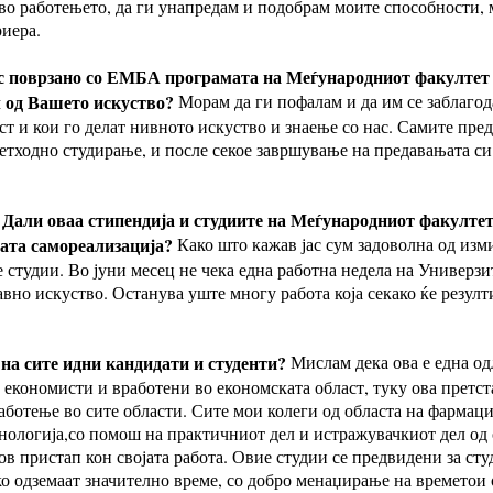
во работењето, да ги унапредам и подобрам моите способности, м
иера.
нас поврзано со ЕМБА програмата на Меѓународниот факулте
л од Вашето искуство?
Морам да ги пофалам и да им се заблагод
ст и кои го делат нивното искуство и знаење со нас. Самите пре
претходно студирање, и после секое завршување на предавањата с
а? Дали оваа стипендија и студиите на Меѓународниот факулт
ата самореализација?
Како што кажав јас сум задоволна од изми
 студии. Во јуни месец не чека една работна недела на Универзи
вно искуство. Останува уште многу работа која секако ќе резулт
 на сите идни кандидати и студенти?
Мислам дека ова е една од
 економисти и вработени во економската област, туку ова претст
работење во сите области. Сите мои колеги од областа на фармаци
нологија,со помош на практичниот дел и истражувачкиот дел од 
в пристап кон својата работа. Овие студии се предвидени за ст
о одземаат значително време, со добро менаџирање на времетои 