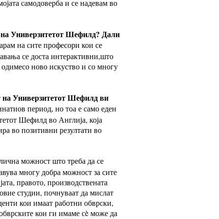
ојата самодоверба и се надевам во
т на Универзитетот Шефилд? Дали
арам на сите професори кои се
давања се доста интерактивни,што
и одимесо ново искуство и со многу
ет на Универзитетот Шефилд ви
натиов период, но тоа е само еден
тетот Шефилд во Англија, која
ира во позитивни резултати во
лична можност што треба да се
авува многу добра можност за сите
јата, правото, производствената
овие студии, почнуваат да мислат
уденти кои имаат работни обврски,
обврските кои ги имаме сè може да