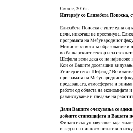
Скопје, 2016г.
Интервју со Елизабета Попоска,
Елизабета Попоска е уште една од
цели, никогаш не престанува. Ели
програмата на Меѓународниот факу
Министерството за образование и 
во банкарскиот сектор и за стекна
Шефилд вели дека се на највисоко 
Кои се Вашите досегашни видувања
Универзитетот Шефилд? Во изминат
програмата на Меѓународниот факу
предавањата, атмосферата и вниман
работи од областа на економијата и
размислување и гледање на работи
Дали Вашите очекувања се адеква
добивте стипендијата и Вашата по
Финансиско управување, која може
оглед и на нивното позитивно иску