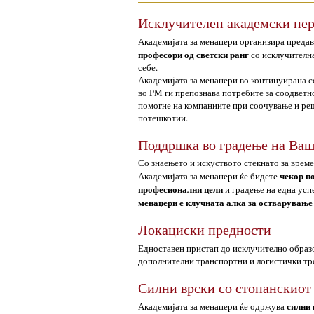
Исклучителен академски пе
Академијата за менаџери организира преда
професори од светски ранг
со исклучителна
себе.
Академијата за менаџери во континуирана с
во РМ ги препознава потребите за соодветно
помогне на компаниите при соочување и ре
потешкотии.
Поддршка во градење на Ваш
Со знаењето и искуството стекнато за време
чекор п
Академијата за менаџери ќе бидете
професионални цели
и градење на една усп
менаџери е клучната алка за остварувањ
Локациски предности
Едноставен пристап до исклучително образ
дополнителни транспортни и логистички тро
Силни врски со стопанскиот
силни 
Академијата за менаџери ќе одржува