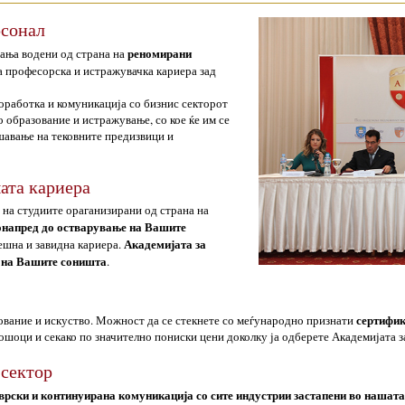
рсонал
реномирани
вања водени од страна на
 професорска и истражувачка кариера зад
оработка и комуникација со бизнис секторот
 образование и истражување, со кое ќе им се
шавање на тековните предизвици и
ата кариера
 на студиите ораганизирани од страна на
онапред до остварување на Вашите
Академијата за
ешна и завидна кариера.
е на Вашите соништа
.
сертифик
ование и искуство. Можност да се стекнете со меѓународно признати
шоци и секако по значително пониски цени доколку ја одберете Академијата з
 сектор
врски и континуирана комуникација со сите индустрии застапени во нашат