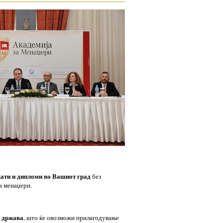
ати и дипломи во Вашиот град
без
а менаџери.
а држава
, што ќе овозможи прилагодување