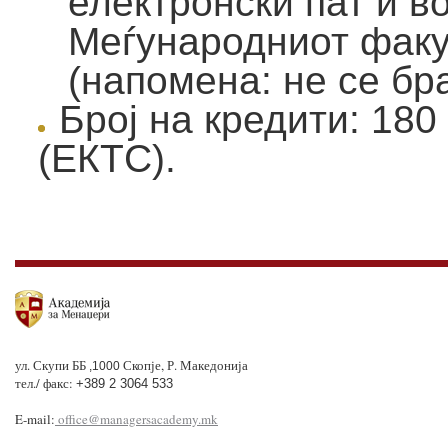
електронски пат и в
Меѓународниот фак
(напомена: не се бр
Број на кредити: 180
(ЕКТС).
ул. Скупи ББ
Скопје, Р. Македонија
,1000
тел./ факс:
+389 2 3064 533
E-mail:
office@managersacademy.mk