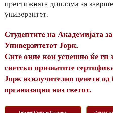
престижната диплома за заврше
универзитет.
Студентите на Академијата за
Универзитетот Јорк.
Сите оние кои успешно ќе ги з
светски признатите сертифик
Јорк исклучително ценети од
организации низ светот.
Редовни Студиски Програми
Специјали