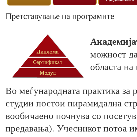
Претставување на програмите
Академијат
можност да
областа на
Во меѓународната практика за р
студии постои пирамидална стру
вообичаено почнува со посетув
предавања). Учесникот потоа им