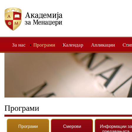
За нас
Програми
Календар
Апликации
Сти
Програми
Програми
Смерови
Информации за
предавањата