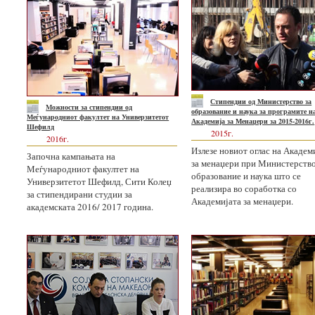
Стипендии од Министерство за
Mожности за стипендии од
образование и наука за програмите н
Меѓународниот факултет на Универзитетот
Академија за Менаџери за 2015-2016г.
Шефилд
2015г.
2016г.
Излезе новиот оглас на Академ
Започна кампањата на
за менаџери при Министерство
Меѓународниот факултет на
образование и наука што се
Универзитетот Шефилд, Сити Колеџ
реализира во соработка со
за стипендирани студии за
Академијата за менаџери.
академската 2016/ 2017 година.