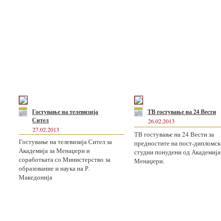
Гостување на телевизија
ТВ гостување на 24 Вести
Сител
26.02.2013
27.02.2013
ТВ гостување на 24 Вести за
Гостување на телевизија Сител за
предностите на пост-дипломск
Академија за Менаџери и
студии понудени од Академија
соработката со Министерство за
Менаџери.
образование и наука на Р.
Македонија