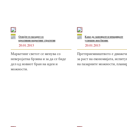
Освојте го пазарот со
Како да лансирате и менаџирате
креативни маркетинг стратегии
успешно нов бизнис
20.01.2013
20.01.2013
Маркетинг светот се менува со
Претприемништвото е движечк
неверојатна брзина и за да се биде
за раст на економијата, испит
дел од новиот бран на идеи и
на пазарните можности, планир
можности.