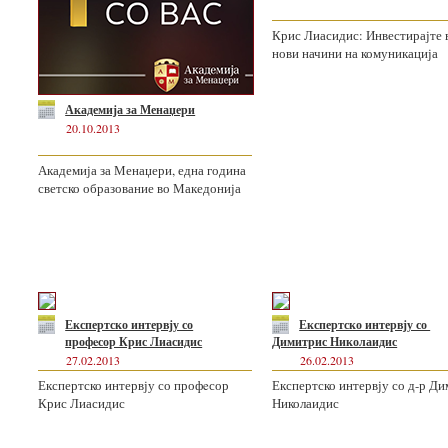
Крис Лиасидис: Инвестирајте 
нови начини на комуникација
Академија за Менаџери
20.10.2013
Академија за Менаџери, една година
светско образование во Македонија
Експертско интервју со
Експертско интервју со
профeсор Крис Лиасидис
Димитрис Николаидис
27.02.2013
26.02.2013
Експертско интервју со профeсор
Експертско интервју со д-р Д
Крис Лиасидис
Николаидис