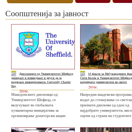
Соопштенија за јавност
Дипломците од Универзитетот Шефилд
15 факти зa Меѓународниот фак
донираат и повикуваат и други да ја
Сити Колеџ и Универзитетот Шефилд,
поддржат иницијативата: University Charter
најдобрите универзитети во светот
Day
2016г.
2016г.
Македонските дипломци од
Напредни академски програми,
Универзитетот Шефилд, се
водат до стекнување со светск
вклучуваат во глобалната
признати дипломи од еден од
хуманитарна иницијатива за
најдобрите универзитети, вис
организирање донаторски акции
оцени од страна на студентите