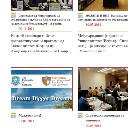
Стипендии од Министерство
за
МОЖЕТЕ И ВИЕ! Кампања
ко
образование и наука на Р.М
за пограмите на
промовира најдоброто
од образовани
Академија за Менаџери,2014-15 година
16.05.2014
09.11.2014
Нови 40 стипендисти ќе се
Mеѓународниот факултет на
доквалификуваат на програми од
Универзитетот Шефилд, „Сити
Универзитетот Шефилд на
колеџ“, ја лансираше кампањат
Академијата за Менаџери во Скопје
„Можете и Вие!“:
Можете и Вие!
Стратешки преговори за
менаџери
28.04.2014
20.03.2014