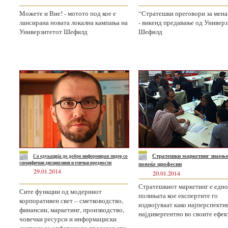
Можете и Вие! - мотото под кое е
“Стратешки преговори за мен
лансирана новата локална кампања на
- викенд предавање од Универ
Универзитетот Шефилд
Шефилд
Стратешки маркетинг
знаење
Со едукација до добро
информиран лидер со
специфични
дисциплини и етички вредности
повеќе професии
29.01.2014
20.01.2014
Стратешкиот маркетинг е едно
Сите функции од модерниот
полињата кое експертите го
корпоративен свет – сметководство,
издвојуваат како најперспекти
финансии, маркетинг, производство,
најдивергентно во своите ефек
човечки ресурси и информациски