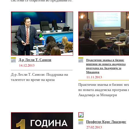
системи се опфатени во предавањето.
Д-р Лесли Т. Самози
Практични знаења и бизнис
вештини во новата академска
14.12.2013
програма на Академија за
Менаџери
Д-р Лесли Т. Самози: Поддршка на
11.11.2013
талентот во време на криза
Практични знаења и бизнис в
во новата академска програма 
Академија за Менаџери
Професор Крис Лиасидис
27.02.2013