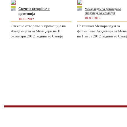
Свечено отвoрање и
Меморандум за формирање
академија на менаџери
промоција
01.03.2012
10.10.2012
Свечено отвoрање и промоција на
Потпишан Меморандум за
Академијата за Менаџери на 10
формирање Академија за Мен
октомври 2012 година во Скопје
на 1 март 2012 година во Скоп