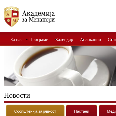
За нас
Програми
Календар
Апликации
Сти
Новости
Соопштенија за јавност
Настани
Мед