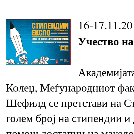
16-17.11.20
Учество н
Академијат
Колеџ, Меѓународниот фак
Шефилд се претстави на С
голем број на стипендии и
помош достапни на македон