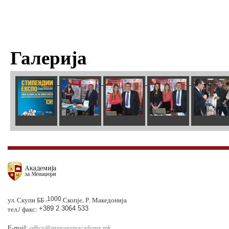
Галерија
ул. Скупи ББ
,1000
Скопје, Р. Македонија
тел./ факс:
+389 2 3064 533
E-mail:
office@managersacademy.mk