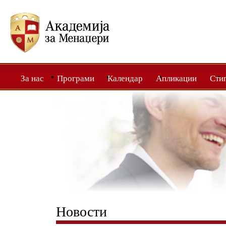
За нас
Програми
Календар
Апликации
Сти
Новости