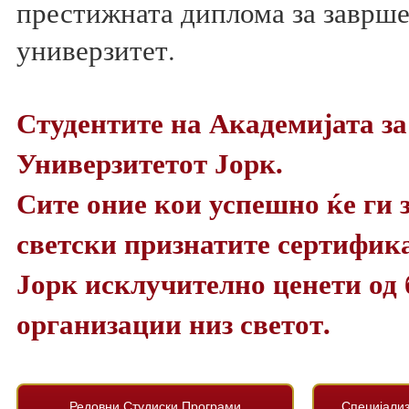
престижната диплома за заврше
универзитет.
Студентите на Академијата за
Универзитетот Јорк.
Сите оние кои успешно ќе ги з
светски признатите сертифик
Јорк исклучително ценети од
организации низ светот.
Редовни Студиски Програми
Специјали