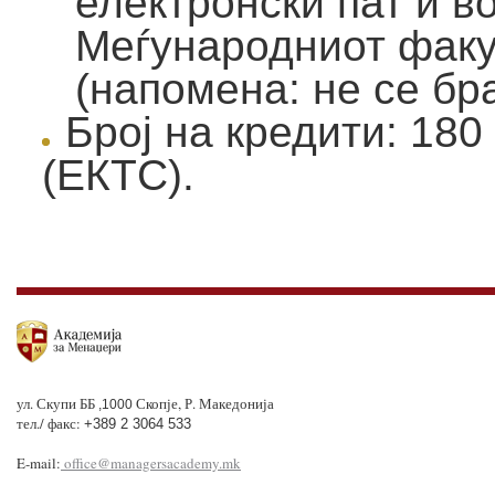
електронски пат и в
Меѓународниот фак
(напомена: не се бр
Број на кредити: 180
(ЕКТС).
ул. Скупи ББ
Скопје, Р. Македонија
,1000
тел./ факс:
+389 2 3064 533
E-mail:
office@managersacademy.mk