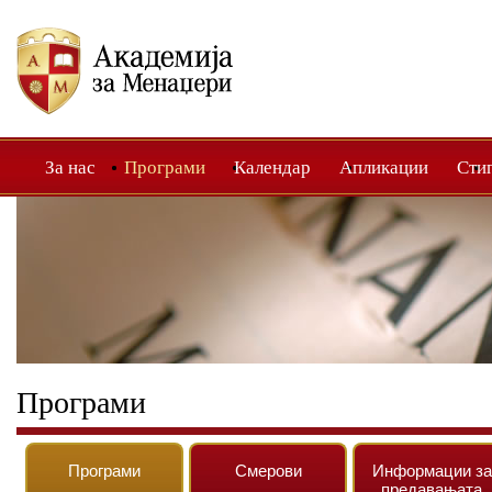
За нас
Програми
Календар
Апликации
Сти
Програми
Програми
Смерови
Информации за
предавањата