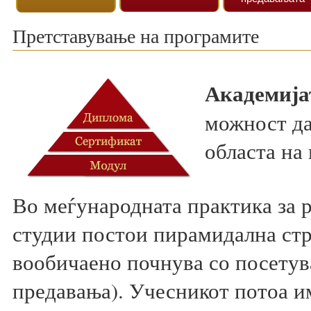
Претставување на програмите
Академијат
можност да
областа на
Во меѓународната практика за р
студии постои пирамидална стру
вообичаено почнува со посетув
предавања). Учесникот потоа им