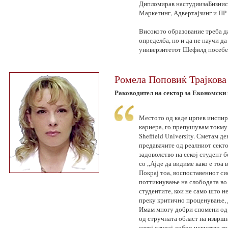
Дипломирав настудиизаБизнис 
Маркетинг, Адвертајзинг и ПР
Високото образование треба да
определба, но и да не научи да
универзитетот Шефилд посебен 
Ромела Поповиќ Трајкова
Раководител на сектор за Економски
Местото од каде црпев инспира
кариера, го препушувам токму 
Sheffield University. Сметам 
предавачите од реалниот сект
задоволство на секој студент
со „Ајде да видиме како е тоа 
Покрај тоа, воспоставениот си
поттикнување на слободата во
студентите, кои не само што н
преку критично проценување, 
Имам многу добри спомени од 
од стручната област на изврш
секој случај добро искуство к