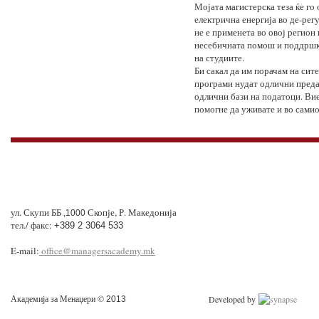
Мојата магистерска теза ќе го
електрична енергија во де-рег
не е применета во овој регион 
несебичната помош и поддршка 
на студиите.
Би сакал да им порачам на сит
програми нудат одлични преда
одлични бази на податоци. Вие
помогне да уживате и во самио
ул. Скупи ББ
Скопје, Р. Македонија
,1000
тел./ факс:
+389 2 3064 533
E-mail:
office@managersacademy.mk
Академија за Менаџери ©
Developed by
2013