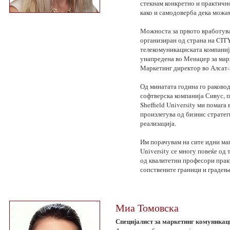
стекнам конкретно и практичн
како и самодоверба дека можам
Можноста за првото вработува
организиран од страна на CITY C
телекомуникациската компанија
унапредена во Менаџер за марк
Маркетинг директор во Алсат-м
Од минатата година го раково
софтверска компанија Сивус, п
Sheffield University ми помага
произлегува од бизнис стратег
реализација.
Им порачувам на сите идни маги
University се многу повеќе од
од квалитетни професори практ
сопствените граници и градење
Миа Томовска
Специјалист за маркетинг комуникации