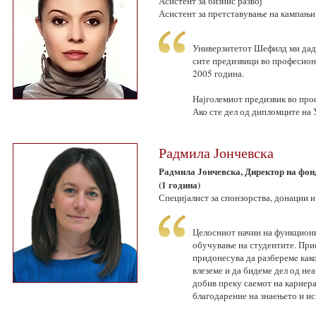
Асистент за бизнис развој
Асистент за претставување на кампањи
Универзитетот Шефилд ми даде
сите предизвици во професиона
2005 година.
Најголемиот предизвик во проф
Ако сте дел од дипломците на 
Радмила Јончевска
Радмила Јончевска, Директор на фон
(1 година)
Специјалист за спонзорства, донации 
Целосниот начин на функциони
обучување на студентите. При
придонесува да разберемe како
влеземе и да бидеме дел од не
добив преку саемот на кариера
благодарение на знаењето и и