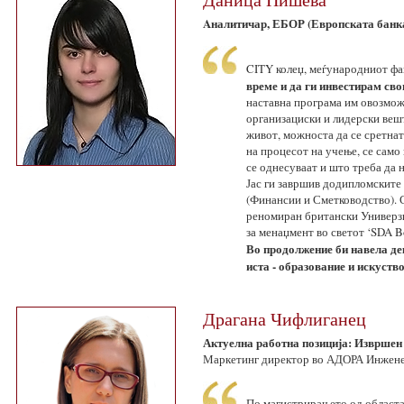
Aналитичар, ЕБОР (Европската банка 
CITY колеџ, меѓународниот фа
време и да ги инвестирам сво
наставна програма им овозможу
организациски и лидерски веш
живот, можноста да се сретнат
на процесот на учење, се само
се однесуваат и што треба да 
Јас ги завршив додипломските
(Финансии и Сметководство). С
реномиран британски Универзи
за менаџмент во светот ‘SDA B
Во продолжение би навела дек
иста - образование и искуств
Драгана Чифлиганец
Актуелна работна позиција: Изврше
Маркетинг директор во АДОРА Инжен
По магистрирањето од областа н