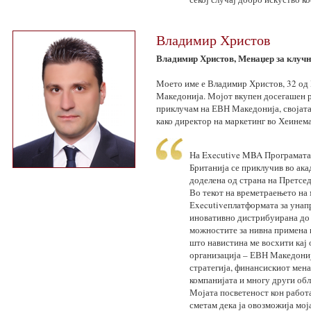
Владимир Христов
Владимир Христов, Менаџер за клуч
Моето име е Владимир Христов, 32 од
Македонија. Мојот вкупен досегашен р
приклучам на ЕВН Македонија, својата 
како директор на маркетинг во Хеинем
На Executive MBA Програмата
Британија се приклучив во ака
доделена од страна на Претсе
Во текот на времетраењето на
Еxecutiveплатформата за унап
иновативно дистрибуирана до с
можностите за нивна примена 
што навистина ме восхити кај 
организација – ЕВН Македониј
стратегија, финансискиот мена
компанијата и многу други обл
Мојата посветеност кон работа
сметам дека ја овозможија мој