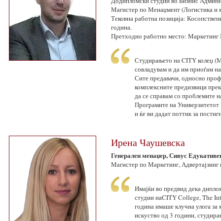
Додипломски студии во Бизнис Админи
Магистер по Менаџмент (Логистика и 
Тековна работна позиција: Косопствени
година.
Претходно работно место: Маркетинг М
Студирањето на CITY колеџ (М
совладувам и да им приоѓам на
Сите предавачи, односно профе
комплексните предизвици прек
да се справам со проблемите н
Програмите на Универзитетот 
и ќе ви дадат поттик за постиг
Ирена Чаушевска
Генерален менаџер, Сивус Едукативе
Магистер по Маркетинг, Адвертајзинг 
Имајќи во предвид дека диплом
студии наCITY College, The Int
година имаше клучна улога за 
искуство од 3 години, студирањ