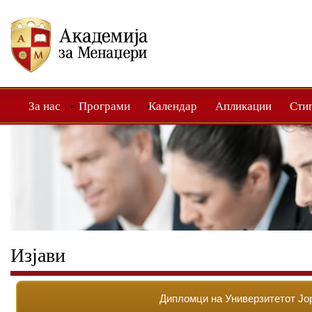
За нас
Програми
Календар
Апликации
Сти
Изјави
Дипломци на Универзитетот Јо