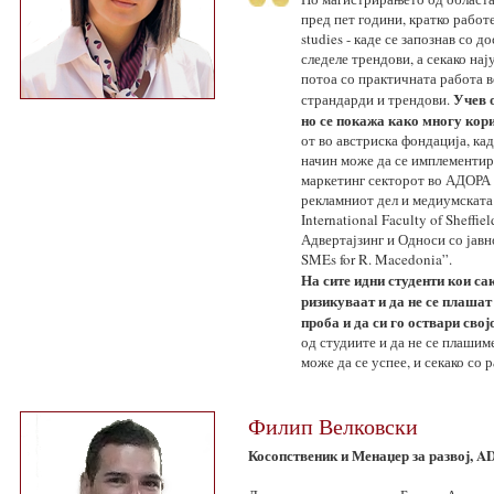
пред пет години, кратко работе
studies - каде се запознав со
следеле трендови, а секако нај
потоа со практичната работа 
Учев 
страндарди и трендови.
но се покажа како многу кор
от во австриска фондација, ка
начин може да се имплементир
маркетинг секторот во АДОРА 
рекламниот дел и медиумската 
International Faculty of Sheff
Адвертајзинг и Односи со јавно
SMEs for R. Macedonia”.
На сите идни студенти кои са
ризикуваат и да не се плашат
проба и да си го оствари сво
од студиите и да не се плашиме
може да се успее, и секако со 
Филип Велковски
Косопственик и Менаџер за развој, AD