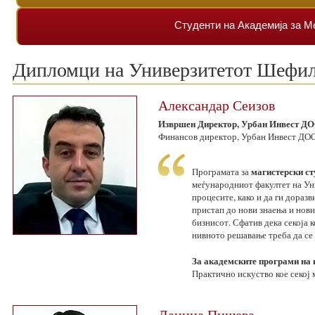
Студенти на Академија за М
Дипломци на Универзитетот Шефи
Александар Сеизов
Извршен Директор, Урбан Инвест ДО
Финансов директор, Урбан Инвест ДОО
магистерски ст
Програмата за
меѓународниот факултет на Ун
процесите, како и да ги дора
пристап до нови знаења и нов
бизнисот. Сфатив дека секоја 
нивното решавање треба да се
За академските програми на 
Практично искуство кое секој 
Даница Пишева