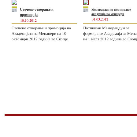
Свечено отвoрање и
Меморандум за формирање
академија на менаџери
промоција
01.03.2012
10.10.2012
Свечено отвoрање и промоција на
Потпишан Меморандум за
Академијата за Менаџери на 10
формирање Академија за Мен
октомври 2012 година во Скопје
на 1 март 2012 година во Скоп