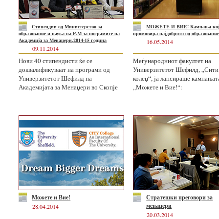
Стипендии од Министерство
за
МОЖЕТЕ И ВИЕ! Кампања
ко
образование и наука на Р.М
за пограмите на
промовира најдоброто
од образовани
Академија за Менаџери,2014-15 година
16.05.2014
09.11.2014
Нови 40 стипендисти ќе се
Mеѓународниот факултет на
доквалификуваат на програми од
Универзитетот Шефилд, „Сити
Универзитетот Шефилд на
колеџ“, ја лансираше кампањат
Академијата за Менаџери во Скопје
„Можете и Вие!“:
Можете и Вие!
Стратешки преговори за
менаџери
28.04.2014
20.03.2014