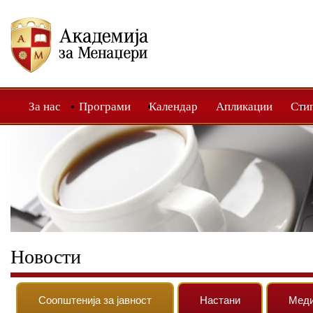
За нас
Програми
Календар
Апликации
Сти
Новости
Соопштенија за јавност
Настани
Мед