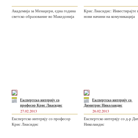
Академија за Менаџери, една година
Крис Лиасидис: Инвестирајте 
светско образование во Македонија
нови начини на комуникација
Експертско интервју со
Експертско интервју со
профeсор Крис Лиасидис
Димитрис Николаидис
27.02.2013
26.02.2013
Експертско интервју со профeсор
Експертско интервју со д-р Д
Крис Лиасидис
Николаидис