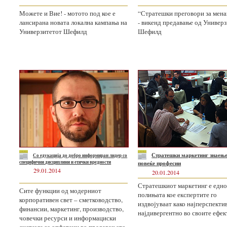
Можете и Вие! - мотото под кое е
“Стратешки преговори за мен
лансирана новата локална кампања на
- викенд предавање од Универ
Универзитетот Шефилд
Шефилд
Стратешки маркетинг
знаење
Со едукација до добро
информиран лидер со
специфични
дисциплини и етички вредности
повеќе професии
29.01.2014
20.01.2014
Стратешкиот маркетинг е едно
Сите функции од модерниот
полињата кое експертите го
корпоративен свет – сметководство,
издвојуваат како најперспекти
финансии, маркетинг, производство,
најдивергентно во своите ефек
човечки ресурси и информациски