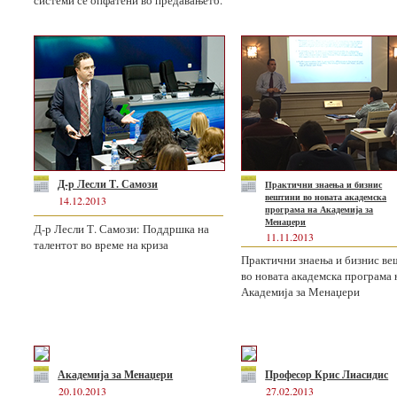
системи се опфатени во предавањето.
Д-р Лесли Т. Самози
Практични знаења и бизнис
вештини во новата академска
14.12.2013
програма на Академија за
Менаџери
Д-р Лесли Т. Самози: Поддршка на
11.11.2013
талентот во време на криза
Практични знаења и бизнис в
во новата академска програма 
Академија за Менаџери
Академија за Менаџери
Професор Крис Лиасидис
20.10.2013
27.02.2013