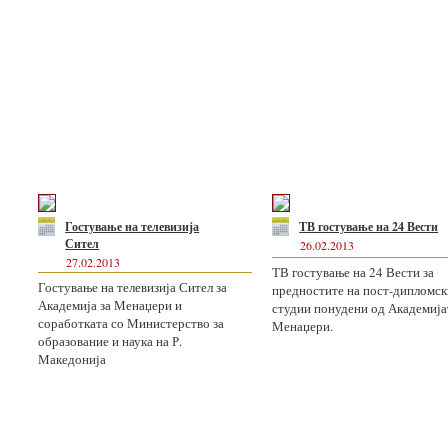
Гостување на телевизија
ТВ гостување на 24 Вести
Сител
26.02.2013
27.02.2013
ТВ гостување на 24 Вести за
Гостување на телевизија Сител за
предностите на пост-дипломск
Академија за Менаџери и
студии понудени од Академија
соработката со Министерство за
Менаџери.
образование и наука на Р.
Македонија