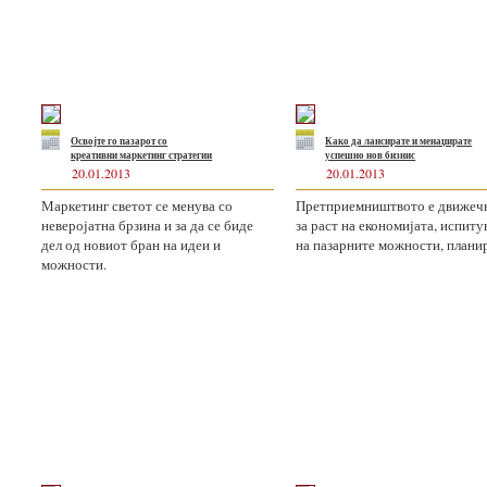
Освојте го пазарот со
Како да лансирате и менаџирате
креативни маркетинг стратегии
успешно нов бизнис
20.01.2013
20.01.2013
Маркетинг светот се менува со
Претприемништвото е движечк
неверојатна брзина и за да се биде
за раст на економијата, испит
дел од новиот бран на идеи и
на пазарните можности, планир
можности.