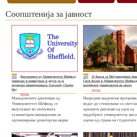
Соопштенија за јавност
Дипломците од Универзитетот Шефилд
15 факти зa Меѓународниот фак
донираат и повикуваат и други да ја
Сити Колеџ и Универзитетот Шефилд,
поддржат иницијативата: University Charter
најдобрите универзитети во светот
Day
2016г.
2016г.
Македонските дипломци од
Напредни академски програми,
Универзитетот Шефилд, се
водат до стекнување со светск
вклучуваат во глобалната
признати дипломи од еден од
хуманитарна иницијатива за
најдобрите универзитети, вис
организирање донаторски акции
оцени од страна на студентите