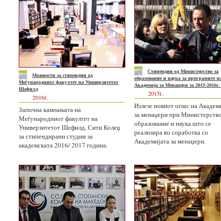
Стипендии од Министерство за
Mожности за стипендии од
образование и наука за програмите н
Меѓународниот факултет на Универзитетот
Академија за Менаџери за 2015-2016г.
Шефилд
2015г.
2016г.
Излезе новиот оглас на Академ
Започна кампањата на
за менаџери при Министерство
Меѓународниот факултет на
образование и наука што се
Универзитетот Шефилд, Сити Колеџ
реализира во соработка со
за стипендирани студии за
Академијата за менаџери.
академската 2016/ 2017 година.