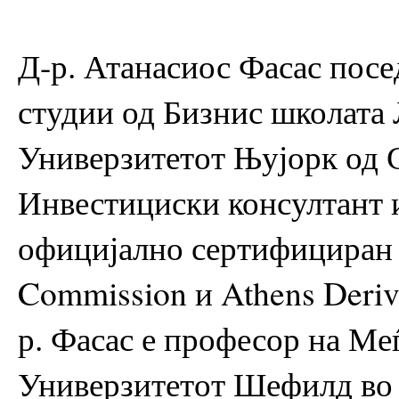
Д-р. Атанасиос Фасас пос
студии од Бизнис школата
Универзитетот Њујорк од С
Инвестициски консултант и
официјално сертифициран о
Commission и Athens Deriva
р. Фасас е професор на Ме
Универзитетот Шефилд во 