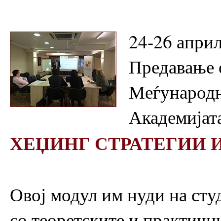
24-26 април
Предавање 
Меѓународн
Академијата
ХЕЏИНГ СТРАТЕГИИ 
Овој модул им нуди на сту
со теоретските и практични