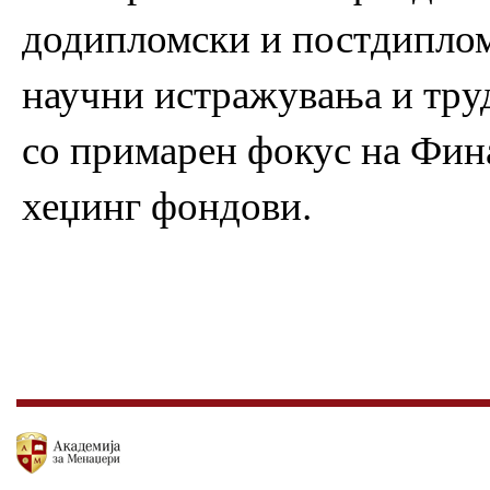
додипломски и постдиплом
научни истражувања и труд
со примарен фокус на Фина
хеџинг фондови.