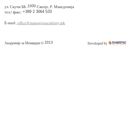
ул. Скупи ББ
,1000
Скопје, Р. Македонија
тел./ факс:
+389 2 3064 533
E-mail:
office@managersacademy.mk
Академија за Менаџери ©
2013
Developed by