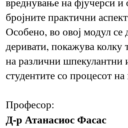
вреднување на фјучерси и о
бројните практични аспект
Особено, во овој модул се
деривати, покажува колку 
на различни шпекулантни и
студентите со процесот на 
Професор:
Д-р Атанасиос Фасас