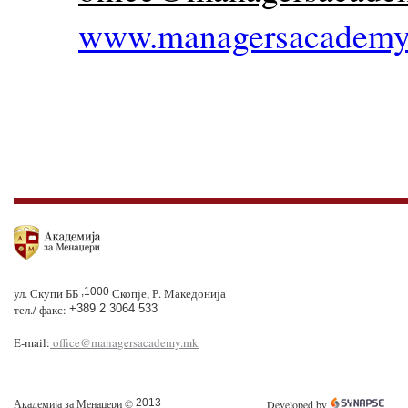
www.managersacademy
ул. Скупи ББ
,1000
Скопје, Р. Македонија
тел./ факс:
+389 2 3064 533
E-mail:
office@managersacademy.mk
Академија за Менаџери ©
2013
Developed by